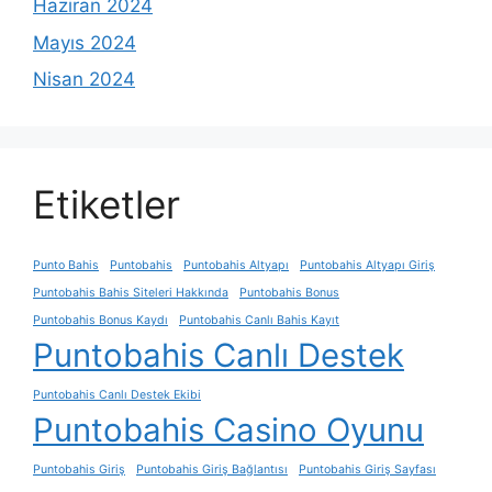
Haziran 2024
Mayıs 2024
Nisan 2024
Etiketler
Punto Bahis
Puntobahis
Puntobahis Altyapı
Puntobahis Altyapı Giriş
Puntobahis Bahis Siteleri Hakkında
Puntobahis Bonus
Puntobahis Bonus Kaydı
Puntobahis Canlı Bahis Kayıt
Puntobahis Canlı Destek
Puntobahis Canlı Destek Ekibi
Puntobahis Casino Oyunu
Puntobahis Giriş
Puntobahis Giriş Bağlantısı
Puntobahis Giriş Sayfası