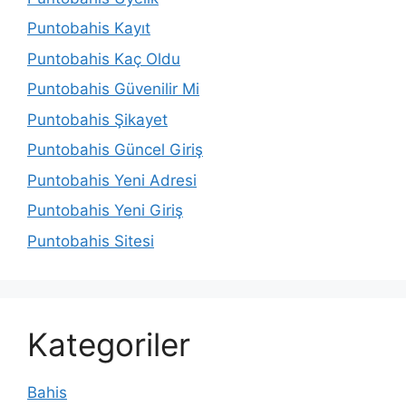
Puntobahis Kayıt
Puntobahis Kaç Oldu
Puntobahis Güvenilir Mi
Puntobahis Şikayet
Puntobahis Güncel Giriş
Puntobahis Yeni Adresi
Puntobahis Yeni Giriş
Puntobahis Sitesi
Kategoriler
Bahis