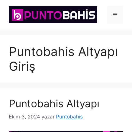
İçeriğe
atla
Menü
Puntobahis Altyapı
Giriş
Puntobahis Altyapı
Ekim 3, 2024
yazar
Puntobahis