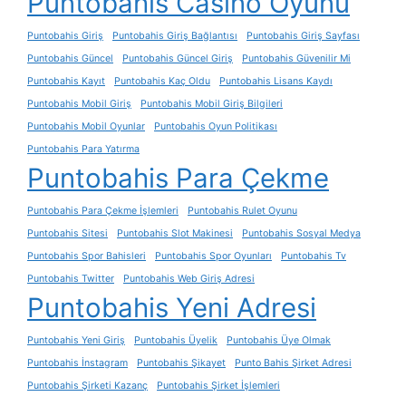
Puntobahis Casino Oyunu
Puntobahis Giriş
Puntobahis Giriş Bağlantısı
Puntobahis Giriş Sayfası
Puntobahis Güncel
Puntobahis Güncel Giriş
Puntobahis Güvenilir Mi
Puntobahis Kayıt
Puntobahis Kaç Oldu
Puntobahis Lisans Kaydı
Puntobahis Mobil Giriş
Puntobahis Mobil Giriş Bilgileri
Puntobahis Mobil Oyunlar
Puntobahis Oyun Politikası
Puntobahis Para Yatırma
Puntobahis Para Çekme
Puntobahis Para Çekme İşlemleri
Puntobahis Rulet Oyunu
Puntobahis Sitesi
Puntobahis Slot Makinesi
Puntobahis Sosyal Medya
Puntobahis Spor Bahisleri
Puntobahis Spor Oyunları
Puntobahis Tv
Puntobahis Twitter
Puntobahis Web Giriş Adresi
Puntobahis Yeni Adresi
Puntobahis Yeni Giriş
Puntobahis Üyelik
Puntobahis Üye Olmak
Puntobahis İnstagram
Puntobahis Şikayet
Punto Bahis Şirket Adresi
Puntobahis Şirketi Kazanç
Puntobahis Şirket İşlemleri