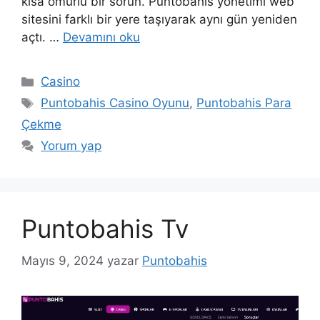
kısa ömürlü bir sorun. Puntobahis yönetimi web
sitesini farklı bir yere taşıyarak aynı gün yeniden
açtı. …
Devamını oku
Kategoriler
Casino
Etiketler
Puntobahis Casino Oyunu
,
Puntobahis Para
Çekme
Yorum yap
Puntobahis Tv
Mayıs 9, 2024
yazar
Puntobahis