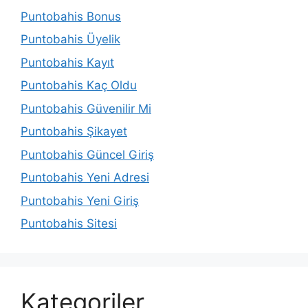
Puntobahis Bonus
Puntobahis Üyelik
Puntobahis Kayıt
Puntobahis Kaç Oldu
Puntobahis Güvenilir Mi
Puntobahis Şikayet
Puntobahis Güncel Giriş
Puntobahis Yeni Adresi
Puntobahis Yeni Giriş
Puntobahis Sitesi
Kategoriler