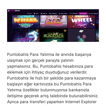
Puntobahis Para Yatırma ile anında başarıya
ulaşmak için gerçek parayla yatırım
yapmalısınız. Bu, Puntobahis hesabınıza para
eklemek için ihtiyaç duyduğunuz verilerdir.
Puntobahis ile hızlı bir şekilde para kazanmaya
başlayın eğer kartınızda bu Puntobahis Para
Yatırma özellikler bulunmuyorsa bankanızla
iletişime geçerek artış talebinde bulunabilirsiniz.
Ayrıca para transferi yaparken Internet Explorer