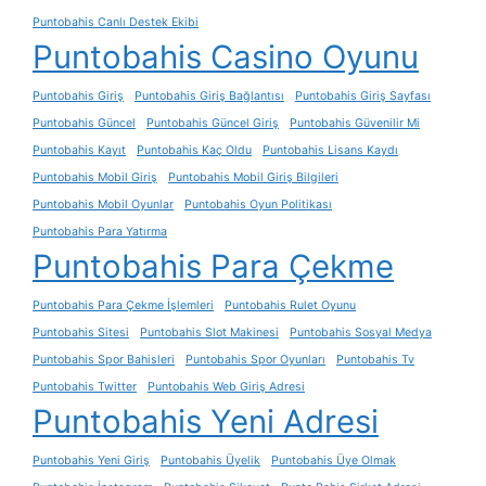
Puntobahis Canlı Destek Ekibi
Puntobahis Casino Oyunu
Puntobahis Giriş
Puntobahis Giriş Bağlantısı
Puntobahis Giriş Sayfası
Puntobahis Güncel
Puntobahis Güncel Giriş
Puntobahis Güvenilir Mi
Puntobahis Kayıt
Puntobahis Kaç Oldu
Puntobahis Lisans Kaydı
Puntobahis Mobil Giriş
Puntobahis Mobil Giriş Bilgileri
Puntobahis Mobil Oyunlar
Puntobahis Oyun Politikası
Puntobahis Para Yatırma
Puntobahis Para Çekme
Puntobahis Para Çekme İşlemleri
Puntobahis Rulet Oyunu
Puntobahis Sitesi
Puntobahis Slot Makinesi
Puntobahis Sosyal Medya
Puntobahis Spor Bahisleri
Puntobahis Spor Oyunları
Puntobahis Tv
Puntobahis Twitter
Puntobahis Web Giriş Adresi
Puntobahis Yeni Adresi
Puntobahis Yeni Giriş
Puntobahis Üyelik
Puntobahis Üye Olmak