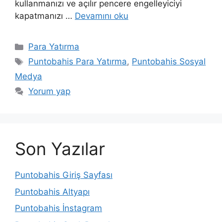
kullanmanızı ve açılır pencere engelleyiciyi
kapatmanızı …
Devamını oku
Kategoriler
Para Yatırma
Etiketler
Puntobahis Para Yatırma
,
Puntobahis Sosyal
Medya
Yorum yap
Son Yazılar
Puntobahis Giriş Sayfası
Puntobahis Altyapı
Puntobahis İnstagram